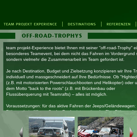
team projekt-Experience bietet Ihnen mit seiner "off-road-Trophy" e
besonderes Teamevent, bei dem nicht das Fahren im Vordergrund 
sondern vielmehr die Zusammenarbeit im Team gefordert ist.
Je nach Destination, Budget und Zielsetzung konzipieren wir Ihre T
individuell und massgeschneidert auf Ihre Bedürfnisse. Ob "Hightec
(z.B. mit motorisierten Powerschlauchbooten und Helikopter) oder 
dem Motto "back to the roots" (z.B. mit Brückenbau oder
Flussüberquerung mit Teamrafts) – alles ist möglich.
Voraussetzungen: für das aktive Fahren der Jeeps/Geländewagen:
Führerschein (Klasse 3 oder B oder internationaler Pkw-Führersche
Teilnehmerzahl: min. 12 / max. 250 Teilnehmer
Zeitansatz: nach Absprache mit dem Auftraggeber