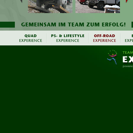
Ausführliche Infos über off-road-Trophys und off-road-Touren erhal
Sie unter
www.erlebnissafari.de
und
www.teamprojekt.de
.