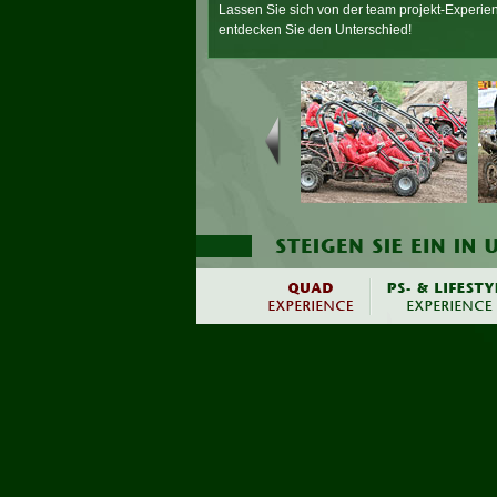
Lassen Sie sich von der team projekt-Experie
entdecken Sie den Unterschied!
Ausführliche Infos über Quad-Touren und Q
unter
www.quad-incentives.de
.