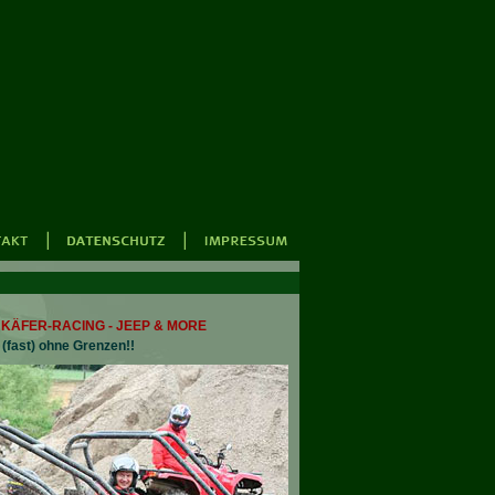
KÄFER-RACING - JEEP & MORE
 (fast) ohne Grenzen!!