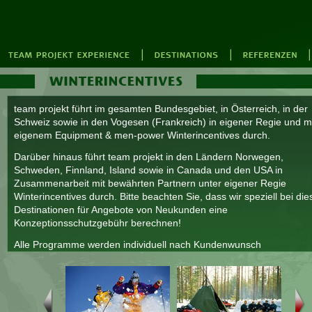
team projekt führt im gesamten Bundesgebiet, in Österreich, in der
Schweiz sowie in den Vogesen (Frankreich) in eigener Regie und m
eigenem Equipment & men-power Winterincentives durch.
Darüber hinaus führt team projekt in den Ländern Norwegen,
Schweden, Finnland, Island sowie in Canada und den USA in
Zusammenarbeit mit bewährten Partnern unter eigener Regie
Winterincentives durch. Bitte beachten Sie, dass wir speziell bei di
Destinationen für Angebote von Neukunden eine
Konzeptionsschutzgebühr berechnen!
Alle Programme werden individuell nach Kundenwunsch
zusammengestellt.
Ausführliche Infos zum Thema Winter-Incentives und
Rahmenprogramme im Winter finden Sie unter
www.winterincentive
www.winterrahmenprogramme.de
und
www.schneeschuh-incentive